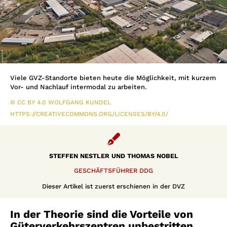
Viele GVZ-Standorte bieten heute die Möglichkeit, mit kurzem
Vor- und Nachlauf intermodal zu arbeiten.
© CC BY 4.0 WOLFGANG KUNDEL
HTTPS://CREATIVECOMMONS.ORG/LICENSES/BY/4.0/

STEFFEN NESTLER UND THOMAS NOBEL
GESCHÄFTSFÜHRER DDG
Dieser Artikel ist zuerst erschienen in der DVZ
In der Theorie sind die Vorteile von
Güterverkehrszentren unbestritten.