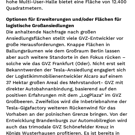
hohe Multi-User-Halle bietet eine Fläche von 12.400
Quadratmetern.
Optionen für Erweiterungen und/oder Flächen für
logistische Großansiedlungen
Die anhaltende Nachfrage nach großen
Ansiedlungsflächen stellt viele GVZ-Entwickler vor
große Herausforderungen. Knappe Flächen in
Ballungsräumen wie dem Großraum Berlin lassen
aber auch weitere Standorte in den Fokus rücken –
solche wie das GVZ Frankfurt (Oder). Nicht erst seit
Bekanntwerden der Tesla-Ansiedlung engagiert sich
der Logistikimmobilienentwickler Alcaro auf einem
37 Hektar großen Areal des Mehrstandort- GVZ mit
direkter Autobahnanbindung, basierend auf den
positiven Erfahrungen mit dem „LogPlaza“ im GVZ
Großbeeren. Zweifellos wird die Inbetriebnahme der
Tesla-Gigafactory weiteren Rückenwind für das
Vorhaben an der polnischen Grenze bringen. Von der
Entwicklung Brandenburgs zur Automobilregion wird
auch das trimodale GVZ Schönefelder Kreuz in
Königs Wusterhausen profitieren. Es ist bereits in