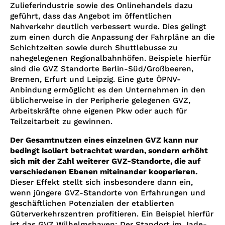
Zulieferindustrie sowie des Onlinehandels dazu
geführt, dass das Angebot im öffentlichen
Nahverkehr deutlich verbessert wurde. Dies gelingt
zum einen durch die Anpassung der Fahrpläne an die
Schichtzeiten sowie durch Shuttlebusse zu
nahegelegenen Regionalbahnhöfen. Beispiele hierfür
sind die GVZ Standorte Berlin-Süd/Großbeeren,
Bremen, Erfurt und Leipzig. Eine gute ÖPNV-
Anbindung ermöglicht es den Unternehmen in den
üblicherweise in der Peripherie gelegenen GVZ,
Arbeitskräfte ohne eigenen Pkw oder auch für
Teilzeitarbeit zu gewinnen.
Der Gesamtnutzen eines einzelnen GVZ kann nur
bedingt isoliert betrachtet werden, sondern erhöht
sich mit der Zahl weiterer GVZ-Standorte, die auf
verschiedenen Ebenen miteinander kooperieren.
Dieser Effekt stellt sich insbesondere dann ein,
wenn jüngere GVZ-Standorte von Erfahrungen und
geschäftlichen Potenzialen der etablierten
Güterverkehrszentren profitieren. Ein Beispiel hierfür
ist das GVZ Wilhelmshaven: Der Standort im Jade-